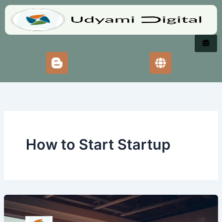
Skip
to
content
How to Start Startup