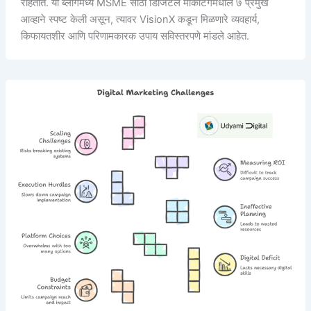
राहतात. या ब्लॉगमध्ये MSME साठी डिजिटल मार्केटिंगमधील ७ प्रमुख
आव्हाने स्पष्ट केली असून, त्यावर VisionX कडून मिळणारे व्यवहार्य,
किफायतशीर आणि परिणामकारक उपाय सविस्तरपणे मांडले आहेत.