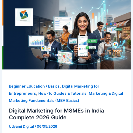
,
Beginner Education / Basics
Digital Marketing for
,
,
Entrepreneurs
How-To Guides & Tutorials
Marketing & Digital
Marketing Fundamentals (MBA Basics)
Digital Marketing for MSMEs in India
Complete 2026 Guide
Udyami Digital
/
06/05/2026